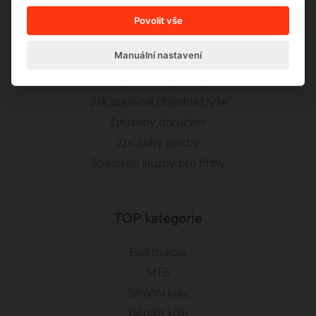
Často kladené dotazy
Povolit vše
Jak to funguje?
Manuální nastavení
Jak správně vybrat kolo
Jak správně vybrat lyže
Jak správně objednat lyže
Způsoby doručení
Způsoby platby
Speciální služby pro firmy
TOP kategorie
Elektrokola
MTB
Silniční kola
Dětská kola