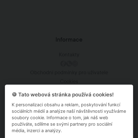
Informace
Kontakty
Obchodní podmínky pro uživatele
Cookies
Zásady ochrany osobních údajů
🍪 Tato webová stránka používá cookies!
Kariéra
K personalizaci obsahu a reklam, poskytování funkcí
sociálních médií a analýze naší návštěvnosti využíváme
Staňte se Anyrent partnerem
soubory cookie. Informace o tom, jak náš web
používáte, sdílíme se svými partnery pro sociální
média, inzerci a analýzy.