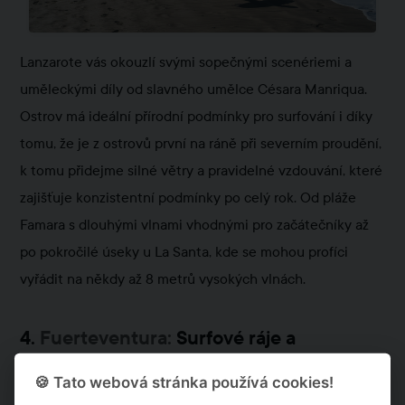
Lanzarote vás okouzlí svými sopečnými scenériemi a
uměleckými díly od slavného umělce Césara Manriqua.
Ostrov má ideální přírodní podmínky pro surfování i díky
tomu, že je z ostrovů první na ráně při severním proudění,
k tomu přidejme silné větry a pravidelné vzdouvání, které
zajišťuje konzistentní podmínky po celý rok. Od pláže
Famara s dlouhými vlnami vhodnými pro začátečníky až
po pokročilé úseky u La Santa, kde se mohou profíci
vyřádit na někdy až 8 metrů vysokých vlnách.
4.
Fuerteventura:
Surfové ráje a
nekonečné pláže
🍪 Tato webová stránka používá cookies!