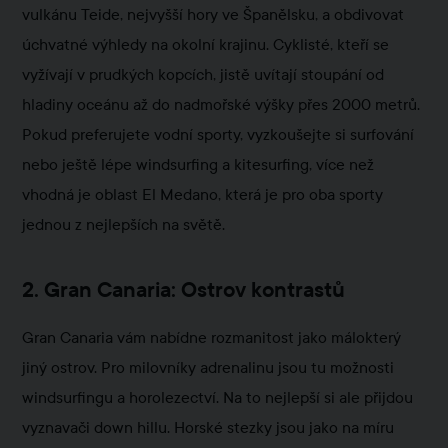
vulkánu Teide, nejvyšší hory ve Španělsku, a obdivovat
úchvatné výhledy na okolní krajinu. Cyklisté, kteří se
vyžívají v prudkých kopcích, jistě uvítají stoupání od
hladiny oceánu až do nadmořské výšky přes 2000 metrů.
Pokud preferujete vodní sporty, vyzkoušejte si surfování
nebo ještě lépe windsurfing a kitesurfing, více než
vhodná je oblast El Medano, která je pro oba sporty
jednou z nejlepších na světě.
2. Gran Canaria: Ostrov kontrastů
Gran Canaria vám nabídne rozmanitost jako málokterý
jiný ostrov. Pro milovníky adrenalinu jsou tu možnosti
windsurfingu a horolezectví. Na to nejlepší si ale přijdou
vyznavači down hillu. Horské stezky jsou jako na míru