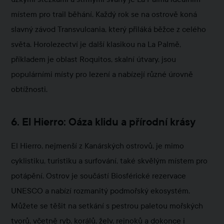
místem pro trail běhání. Každý rok se na ostrově koná
slavný závod Transvulcania, který přiláká běžce z celého
světa. Horolezectví je další klasikou na La Palmě,
příkladem je oblast Roquitos, skalní útvary, jsou
populárními místy pro lezení a nabízejí různé úrovně
obtížnosti.
6. El Hierro: Oáza klidu a přírodní krásy
El Hierro, nejmenší z Kanárských ostrovů, je mimo
cyklistiku, turistiku a surfování, také skvělým místem pro
potápění. Ostrov je součástí Biosférické rezervace
UNESCO a nabízí rozmanitý podmořský ekosystém.
Můžete se těšit na setkání s pestrou paletou mořských
tvorů, včetně ryb, korálů, želv, rejnoků a dokonce i