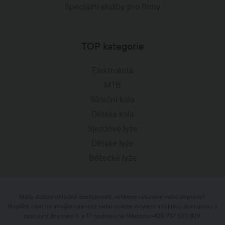
Speciální služby pro firmy
TOP kategorie
Elektrokola
MTB
Silniční kola
Dětská kola
Sjezdové lyže
Dětské lyže
Běžecké lyže
Máte dotazy ohledně dostupnosti, velikosti vybavení nebo dopravy?
Napište nám na
info@anyrent.cz
nebo volejte Anyrent infolinku, dostupnou v
pracovní dny mezi 9. a 17. hodinou na telefonu +420 737 520 829.