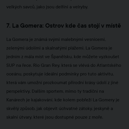
velkých savců, jako jsou delfíni a velryby.
7. La Gomera: Ostrov kde čas stojí v místě
La Gomera je známá svými malebnými vesnicemi,
zelenými údolími a skalnatými plážemi. La Gomera je
jedním z mála míst ve Španělsku, kde můžete vyzkoušet
SUP na řece. Rio Gran Rey, která se vlévá do Atlantského
oceánu, poskytuje ideální podmínky pro tuto aktivitu,
která vám umožní prozkoumat přírodní krásy údolí z jiné
perspektivy. Dalším sportem, mimo ty tradiční na
Kanárech je kajakování, kde kolem pobřeží La Gomery je
skvělý způsob, jak objevit úchvatné zátoky, jeskyně a
skalní útvary, které jsou dostupné pouze z moře.